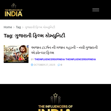
Home
Tag
ગુજરાતી ફિલ્મ કોમ્યુનિટી
Tag:
ગુજરાતી ફિલ્મ કોમ્યુનિટી
અજબ ટાર્ઝન ની ગજબ કહાની – નવી ગુજરાતી
એડવેન્ચર ફિલ્મ
BY
THEINFLUENCERSOFINDIA THEINFLUENCERSOFINDIA
OCTOBER 27, 2025
0