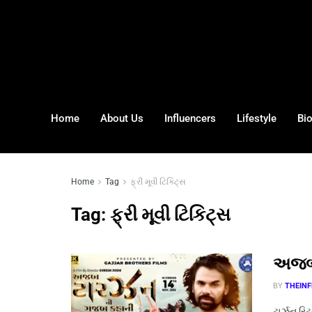
Home
About Us
Influencers
Lifestyle
Bi
Home
Tag
ફ્રી મૂવી ટિકિટ્સ
Tag:
ફ્રી મૂવી ટિકિટ્સ
અજબ 
BY
THEINF
ટાર્ઝન ર