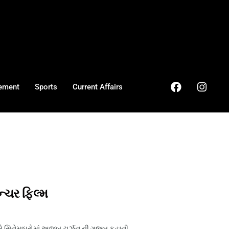
ement
Sports
Current Affairs
્ચર ફિલ્મ
રે સિનેમાઘરોમાં અજબ ટાર્ઝન ની ગજબ કહાની ...