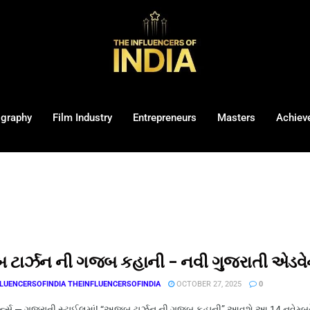
ography
Film Industry
Entrepreneurs
Masters
Achiev
ટાર્ઝન ની ગજબ કહાની – નવી ગુજરાતી એડવેન
LUENCERSOFINDIA THEINFLUENCERSOFINDIA
OCTOBER 27, 2025
0
િટર્ન્સ — ગુજરાતી સ્ટાઈલમાં! “અજબ ટાર્ઝન ની ગજબ કહાની” આવશે આ 14 નવેમ્બ