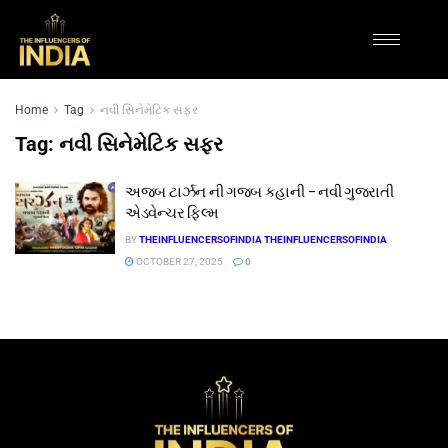
Home
Tag
નવી સિનેમેટિક સફર
Tag:
નવી સિનેમેટિક સફર
અજબ ટાર્ઝન ની ગજબ કહાની – નવી ગુજરાતી
એડવેન્ચર ફિલ્મ
BY
THEINFLUENCERSOFINDIA THEINFLUENCERSOFINDIA
OCTOBER 27, 2025
0