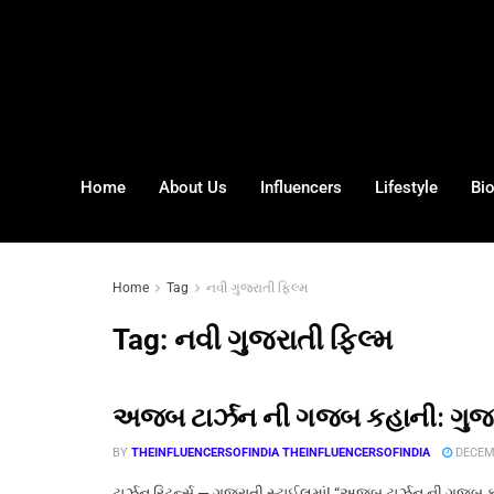
Home
About Us
Influencers
Lifestyle
Bi
Home
Tag
નવી ગુજરાતી ફિલ્મ
Tag:
નવી ગુજરાતી ફિલ્મ
અજબ ટાર્ઝન ની ગજબ કહાની: ગુજર
BY
THEINFLUENCERSOFINDIA THEINFLUENCERSOFINDIA
DECEMB
ટાર્ઝન રિટર્ન્સ — ગુજરાતી સ્ટાઈલમાં! “અજબ ટાર્ઝન ની ગજબ ક