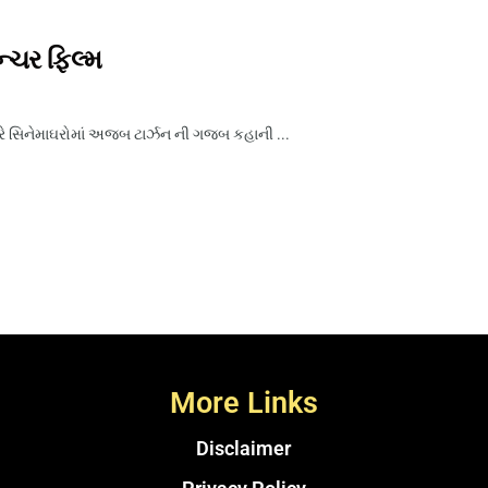
્ચર ફિલ્મ
રે સિનેમાઘરોમાં અજબ ટાર્ઝન ની ગજબ કહાની ...
More Links
Disclaimer