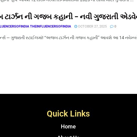
ટાર્ઝન ની ગજબ કહાની – નવી ગુજરાતી એડવેન
LUENCERSOFINDIA THEINFLUENCERSOFINDIA
OCTOBER 27, 2025
0
િટર્ન્સ — ગુજરાતી સ્ટાઈલમાં! “અજબ ટાર્ઝન ની ગજબ કહાની” આવશે આ 14 નવેમ્બ
Quick Links
Home