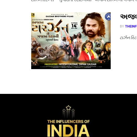
અજબ 
BY
THEINF
ટાર્ઝન ર