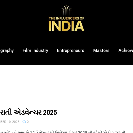
ography
Film Industry
Entrepreneurs
Masters
Achiev
ાતી એડવેન્ચર 2025
ER 10, 2025
0
હાની” હવે આવશે 12 ડિસેમ્બરથી સિનેમાઘરોમાં! 2025 ની સૌથી મોટી ગુજરાતી ...