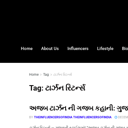
Home
About Us
Influencers
Lifestyle
Bi
Home
Tag
ટાર્ઝન રિટર્ન્સ
Tag:
ટાર્ઝન રિટર્ન્સ
અજબ ટાર્ઝન ની ગજબ કહાની: ગુજર
BY
THEINFLUENCERSOFINDIA THEINFLUENCERSOFINDIA
DECEMB
ટાર્ઝન રિટર્ન્સ — ગુજરાતી સ્ટાઈલમાં! “અજબ ટાર્ઝન ની ગજબ ક