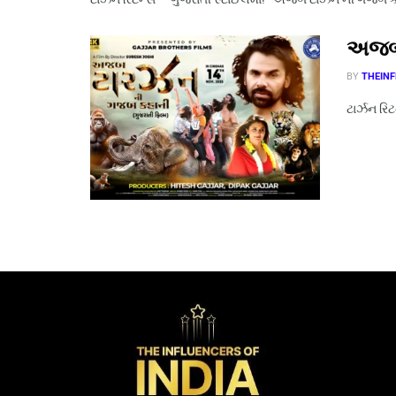
અજબ 
BY
THEINF
ટાર્ઝન ર