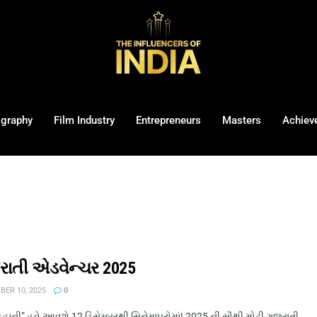
ography
Film Industry
Entrepreneurs
Masters
Achiev
ાતી એડવેન્ચર 2025
ER 10, 2025
0
હાની” હવે આવશે 12 ડિસેમ્બરથી સિનેમાઘરોમાં! 2025 ની સૌથી મોટી ગુજરાતી ...