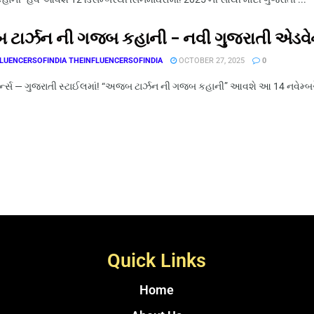
ટાર્ઝન ની ગજબ કહાની – નવી ગુજરાતી એડવેન
LUENCERSOFINDIA THEINFLUENCERSOFINDIA
OCTOBER 27, 2025
0
િટર્ન્સ — ગુજરાતી સ્ટાઈલમાં! “અજબ ટાર્ઝન ની ગજબ કહાની” આવશે આ 14 નવેમ્બ
Quick Links
Home