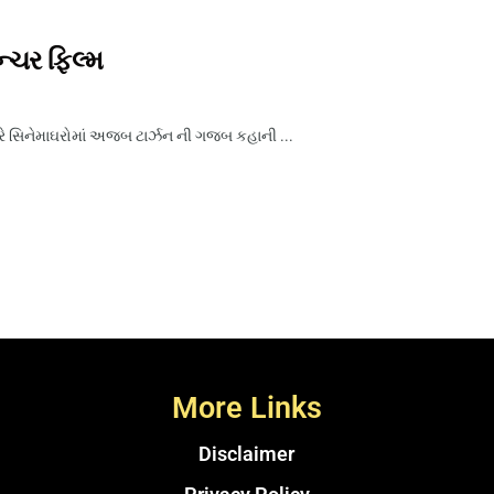
્ચર ફિલ્મ
રે સિનેમાઘરોમાં અજબ ટાર્ઝન ની ગજબ કહાની ...
More Links
Disclaimer