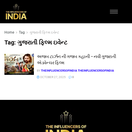
Home
Tag
ગુજરાતી ફિલ્મ ઇવેન્ટ
Tag:
ગુજરાતી ફિલ્મ ઇવેન્ટ
અજબ ટાર્ઝન ની ગજબ કહાની – નવી ગુજરાતી
એડવેન્ચર ફિલ્મ
BY
THEINFLUENCERSOFINDIA THEINFLUENCERSOFINDIA
OCTOBER 27, 2025
0