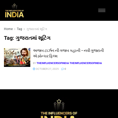
Home
Tag
ગુજરાતમાં શૂટિંગ
Tag:
ગુજરાતમાં શૂટિંગ
અજબ ટાર્ઝન ની ગજબ કહાની – નવી ગુજરાતી
એડવેન્ચર ફિલ્મ
BY
THEINFLUENCERSOFINDIA THEINFLUENCERSOFINDIA
OCTOBER 27, 2025
0