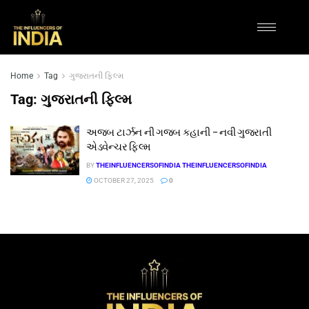
Home
Tag
ગુજરાતની ફિલ્મ
Tag:
ગુજરાતની ફિલ્મ
અજબ ટાર્ઝન ની ગજબ કહાની – નવી ગુજરાતી
એડવેન્ચર ફિલ્મ
BY
THEINFLUENCERSOFINDIA THEINFLUENCERSOFINDIA
OCTOBER 27, 2025
0